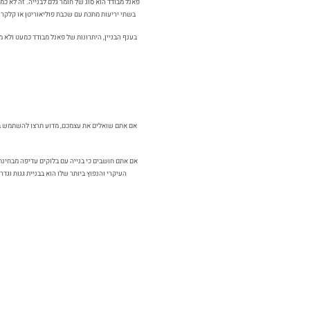
פאנל מבודד הוא סוג של חומר גלם לבנייה. זה לא כמ
בשתי יריעות מתכת עם שכבת פוליאוריטן או קלקר בי
בענף הבניין, היתרונות של פאנל מבודד כמעט ולא 
אם אתם שואלים את עצמכם, מדוע תרצו להשתמש בפנלי
אם אתם חושבים כי בנייה עם בלוקים עדיפה מבחינת ש
העיקרי והנפוץ ביותר שלו הוא בבניית גגות וגדר