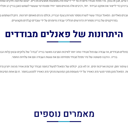
ו שיש, אבן או בטון. גדר מפנל מבודד מיוצרת על ידי יריעות פח באמצעות אמצעים מכניים. ישנם שלושה חלקים שמתחב
ניהן כדי לייצור את אפקט הבידוד. יחד, רכיבים אלה מהווים מוצר יחיד וסטנדרטי שעשוי לשמש כאבן בניין רב-תכליתי
מובנים מאליהם. הפאנל הבודד עשוי לשרת מספר מטרות בענף הבנייה, וכולם נהנים מאותם יתרונות. ניתן להשתמש בפ
בפרויקטים של בנייה מסחרית הדורשים תהליכי עבודה מיומנים על ידי עובדים קבלנים מקצועיים.
היתרונות של פאנלים מבודדים
ם מבודדים, אז עבודה עם פנל מבודד נוחה יותר לאיכות הסביבה מאשר בנייה "כבדה" של בלוקים ובטון קלות הבנייה
בנייה. הרכבה פשוטה של גדר מפנל מבודד מפחיתה גם את שעות העבודה וגם את עלויות החומר.
ימור חום, יציבות ואריכות ימים. זה לא נכון. יכולתו של הפאנל לפעול כחומר מבודד קול ומזג אוויר מהווה יתרון גד
ות. הפאנל מוגן מפני פגעי מזג האוויר על ידי מעטפת מגן המונעת מנזקי מזג האוויר לפגוע בחומר. זו גם אחת הסיבו
מאמרים נוספים