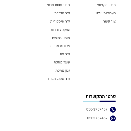
מידע מקצועי
גידור שטח פרטי
העבודות שלנו
גדר מדברת
צור קשר
גדר איסכורית
התקנת גדרות
שער פשפש
עבודות מתכת
גדר פח
שער מתכת
גגון מתכת
גדר מפנל מבודד
פרטי התקשרות
050-3757457
0503757457