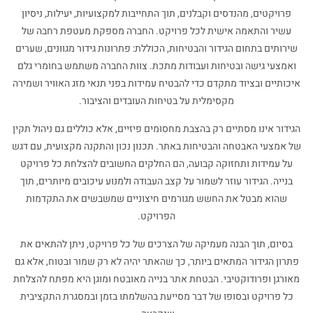
פרויקטים, מהנדסים וקבלנים, תוך התחייבות למקצועיות, יעילות, ניסיון
עשיר והתאמה אישית לכל פרויקט. החברה מספקת מעטפת רחבה של
שירותים בתחום הגידור והבטיחות, הכוללת: פתרונות גידור מגוונים, שערים
ואמצעי גישה ובטיחות ועבודות מתכת. צוות החברה משתמש בחומרי גלם
איכותיים ובציוד מתקדם כדי להבטיח עמידות בפני תנאי מזג האוויר ושמירה
מקסימלית על בטיחות העובדים והציבור.
הגידור אינו מסתיים רק בהצבת מחסומים פיזיים, אלא כוללים גם ניהול תקין
של אמצעי האבטחה והבטיחות באתר. תכנון נכון והתקנה מקצועית, עם דגש
על עמידות ותחזוקה קבועה, הם החלקים החשובים להצלחת כל פרויקט
בנייה. הגידור עוזר לשמור על קצב העבודה ולמנוע עיכובים מיותרים, תוך
שהוא מבטל את החשש מגורמים חיצוניים שמשבשים את התקדמות
הפרויקט.
בסיום, תוך הבנה מעמיקה של הצרכים של כל פרויקט, ניתן להתאים את
פתרון הגידור המתאים ביותר, כך שהאתר יהיה לא רק שמור ובטוח, אלא גם
מאורגן ופרודוקטיבי. הבטחת אתר בנייה מאובטח ומוגן היא מפתח להצלחת
כל פרויקט ובסופו של דבר מסייעת בהשלמתו בזמן ובמסגרת התקציבית