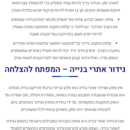
לאורך זמן. הגידור צריך להיות עמיד מספיק כדי להתמודד עם רוחות
חזקות וגשמים חזקים, אך בו זמנית להיות פרקטי ונגיש במידת הצורך.
עלות: חשוב לבדוק עלות מול תועלת ולבחור פתרון גידור שמספק
את הערך המירבי. יש לזכור כי עלות התקנה ותחזוקה נמוכה עשויה
להיות יתרון חשוב בפרויקט בעל תקציב מוגבל.
קלות התקנה: גידור קל להתקנה יאפשר גמישות ושינוי מהירים
במקרה הצורך. פתרון גידור נייד יכול להיות מועיל באתרים שמשתנים
באופן תדיר, ואילו גידור קבוע מתאים יותר לפרויקטים לטווח ארוך.
גידור אתרי בנייה – המפתח להצלחה
אין ספק שגידור אתרי בנייה הוא חלק קריטי בניהול פרויקט בנייה מוצלח.
הוא מבטיח שהעבודה תתבצע בצורה בטוחה, מסודרת ויעילה, תוך שמירה על
החוק והתקנות המקומיות. על ידי בחירת פתרון הגידור המתאים, ניתן
להבטיח שהאתר יהיה מוגן, מאורגן ובטוח לכל המעורבים.
חברת גידור אתרי בנייה היא אחת החברות המובילות בישראל בתחום הגידור
לאתרי בנייה. העסק מציע פתרונות גידור מתקדמים המיועדים למנהלי