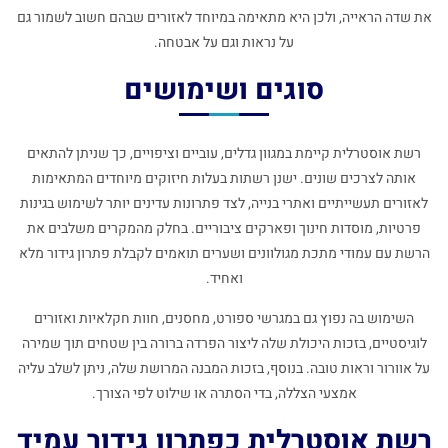
את שדה הראייה, ולכן היא מתאימה במיוחד לאזורים שבהם חשוב לשמור גם
על נראות וגם על אבטחה.
סוגים ושימושים
רשת אוסטרלית קיימת במגוון גדלים, עוביים וציפויים, כך שניתן להתאים
אותה לצרכים שונים. ישנן רשתות בעלות חיזוקים מיוחדים המתאימות
לאזורים תעשייתיים ואתרי בנייה, לצד פתרונות עדינים יותר לשימוש בגינות
פרטיות, מוסדות חינוך ופארקים ציבוריים. בחלק מהמקרים משלבים את
הרשת עם עמודי מתכת מגולוונים ושערים תואמים לקבלת פתרון גידור מלא
ואחיד.
השימוש בה נפוץ גם במגרשי ספורט, מחסנים, חוות חקלאיות ואזורים
לוגיסטיים, בזכות היכולת שלה ליצור הפרדה ברורה בין שטחים תוך שמירה
על אוורור וראות טובה. בנוסף, בזכות המבנה המרושת שלה, ניתן לשלב עליה
אמצעי הצללה, בדי הסתרה או שילוט לפי הצורך.
רשת אוסטרלית כפתרון גידור עמיד