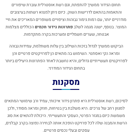
תחום הגידור ממשיך להתפתח, וגם רשת אוסטרלית עוברת שיפורים
והתאמות בהתאם לדרישות השוק. כיום ניתן למצוא רשתות בעיצובים
מודרניים יותר, עם רמות גימור גבוהות וציפויים משופרים המאריכים את חיי
המוצר. בנוסף, ישנה מגמה לשלב
פתרונות גידור חכמים
הכוללים מצלמות
אבטחה, שערים חשמליים ומערכות בקרה מתקדמות.
הביקוש ממשיך לגדול בזכות השילוב בין עלות משתלמת, עמידות גבוהה
ומראה נקי ואסתטי. השימוש בה מתאים הן לפרויקטים פרטיים והן
לפרויקטים תעשייתיים גדולים, והיא נחשבת לאחד הפתרונות היעילים ביותר
בתחום הגידור המודרני.
מסקנות
לסיכום, רשת אוסטרלית היא פתרון גידור איכותי, עמיד ורב שימושי המתאים
למגוון רחב של צרכים. היא משלבת בין בטיחות, חוזק ומראה מסודר, ולכן
משמשת כיום במגזר הפרטי, העסקי והתעשייתי. היכולת להתאים את סוג
הרשת והמבנה שלה לכל פרויקט הופכת אותה לבחירה נפוצה בקרב קבלנים,
עסקים ובעלי נכסים פרטיים.